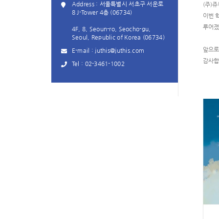
Address : 서울특별시 서초구 서운로
(주)
8 J-Tower 4층 (06734)
이번 
루어졌
4F, 8, Seoun-ro, Seocho-gu,
Seoul, Republic of Korea (06734)
앞으로
E-mail :
juthis@juthis.com
감사합
Tel :
02-3461-1002